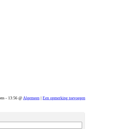
ns - 13:56 @
Algemeen
|
Een opmerking toevoegen