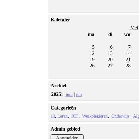
Kalender
Mei
ma
di
wo
5
6
7
12
13
14
19
20
21
26
27
28
Archief
2025:
|
juni
juli
Categorieën
all
Leren
ICT
Werkplekleren
Onderwijs
Al
Admin gebied
Aanmelden