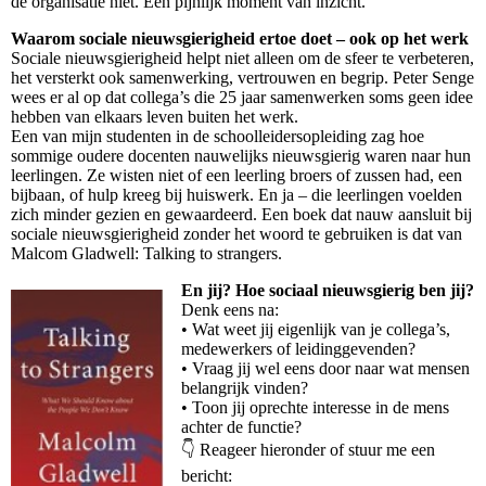
de organisatie niet. Een pijnlijk moment van inzicht.
Waarom sociale nieuwsgierigheid ertoe doet – ook op het werk
Sociale nieuwsgierigheid helpt niet alleen om de sfeer te verbeteren,
het versterkt ook samenwerking, vertrouwen en begrip. Peter Senge
wees er al op dat collega’s die 25 jaar samenwerken soms geen idee
hebben van elkaars leven buiten het werk.
Een van mijn studenten in de schoolleidersopleiding zag hoe
sommige oudere docenten nauwelijks nieuwsgierig waren naar hun
leerlingen. Ze wisten niet of een leerling broers of zussen had, een
bijbaan, of hulp kreeg bij huiswerk. En ja – die leerlingen voelden
zich minder gezien en gewaardeerd. Een boek dat nauw aansluit bij
sociale nieuwsgierigheid zonder het woord te gebruiken is dat van
Malcom Gladwell: Talking to strangers.
En jij? Hoe sociaal nieuwsgierig ben jij?
Denk eens na:
• Wat weet jij eigenlijk van je collega’s,
medewerkers of leidinggevenden?
• Vraag jij wel eens door naar wat mensen
belangrijk vinden?
• Toon jij oprechte interesse in de mens
achter de functie?
👇 Reageer hieronder of stuur me een
bericht: