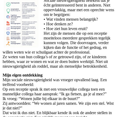
Sociale nieuwsgierigheid betekent dat je
écht geïnteresseerd bent in anderen. Niet
oppervlakkig, maar met een oprechte wens
om te begrijpen:
• Wat vinden mensen belangrijk?
• Hoe denken ze?
• Hoe ziet hun leven eruit?
Het zijn de mensen die op een receptie
moeiteloos meerdere gesprekken tegelijk
kunnen volgen. Die doorvragen, verder
kijken dan de functie of het gedrag, en
willen weten wie er schuilgaat achter de professional.
Ze weten van hun collega’s of ze getrouwd zijn, of ze kinderen
hebben, waar ze wonen en wat ze doen buiten werktijd. Niet uit
nieuwsgierigheid als roddel, maar als menselijke betrokkenheid.
Mijn eigen ontdekking
Mijn sociale nieuwsgierigheid was vroeger opvallend laag. Een
treffend voorbeeld:
Op een receptie sprak ik met een vrouwelijke collega toen een
mannelijke collega haar aansprak: “Ik ga fietsen, ga je al mee?”
Ik vroeg: “Wonen jullie bij elkaar in de buurt?”
Zij antwoordden: “We wonen al jaren samen. We zijn een stel. Wist
je dat niet?”
Dat wist ik dus niet. En blijkbaar kende ik ook de andere stellen in