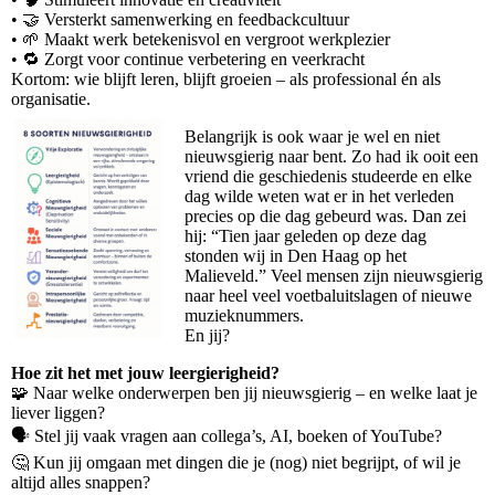
• 🤝 Versterkt samenwerking en feedbackcultuur
• 🌱 Maakt werk betekenisvol en vergroot werkplezier
• 🔁 Zorgt voor continue verbetering en veerkracht
Kortom: wie blijft leren, blijft groeien – als professional én als
organisatie.
Belangrijk is ook waar je wel en niet
nieuwsgierig naar bent. Zo had ik ooit een
vriend die geschiedenis studeerde en elke
dag wilde weten wat er in het verleden
precies op die dag gebeurd was. Dan zei
hij: “Tien jaar geleden op deze dag
stonden wij in Den Haag op het
Malieveld.” Veel mensen zijn nieuwsgierig
naar heel veel voetbaluitslagen of nieuwe
muzieknummers.
En jij?
Hoe zit het met jouw leergierigheid?
🧩 Naar welke onderwerpen ben jij nieuwsgierig – en welke laat je
liever liggen?
🗣️ Stel jij vaak vragen aan collega’s, AI, boeken of YouTube?
🤔 Kun jij omgaan met dingen die je (nog) niet begrijpt, of wil je
altijd alles snappen?