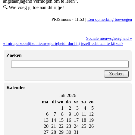
angstaanjagend vermogen om te leren”.
🔍 Wie voeg jij toe aan dit rijtje?
PRJSimons - 11:53 |
Een opmerking toevoegen
Sociale nieuwsgierigheid »
« Intrapersoonlijke nieuwsgierigheid: durf jij jezelf echt aan te kijken?
Zoeken
Kalender
Juli 2026
ma
di
wo
do
vr
za
zo
1
2
3
4
5
6
7
8
9
10
11
12
13
14
15
16
17
18
19
20
21
22
23
24
25
26
27
28
29
30
31