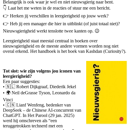
Belangrijk is ook waar je wel en niet nieuwsgierig naar bent.
👇 Laat het me weten in de reacties of stuur me een bericht.
👉 Herken jij verschillen in leergierigheid op jouw werk?
👉 Heb jij een manager die hier in uitblinkt (of juist totaal niet)?
Nieuwsgierigheid werkt tenslotte twee kanten op. 😉
Leergierigheid staat meestal centraal in boeken over
nieuwsgierigheid en de meeste andere vormen worden nog niet
overal erkend. Het handboek is het boek van Kashdan (Curiosity?).
Tot slot: wie zijn volgens jou iconen van
leergierigheid?
Een paar suggesties:
• 🇳🇱 Robert Dijkgraaf, Diederik Jekel
• 🌍 Neil deGrasse Tyson, Leonardo da
Vinci
• 🇨🇳 Lianf Wenfeng, bedenker van
DeepSeek – de Chinese AI-concurrent van
ChatGPT. In Het Parool (29 jan. 2025)
werd hij omschreven als “een
teruggetrokken technerd met een