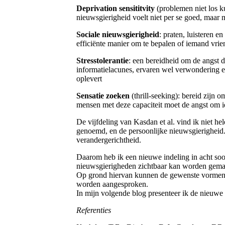
Deprivation sensititvity
(problemen niet los k
nieuwsgierigheid voelt niet per se goed, maar
Sociale nieuwsgierigheid
: praten, luisteren 
efficiënte manier om te bepalen of iemand vriend
Stresstolerantie
: een bereidheid om de angst d
informatielacunes, ervaren wel verwondering en
oplevert
Sensatie zoeken
(thrill-seeking): bereid zijn 
mensen met deze capaciteit moet de angst om ie
De vijfdeling van Kasdan et al. vind ik niet h
genoemd, en de persoonlijke nieuwsgierigheid. 
verandergerichtheid.
Daarom heb ik een nieuwe indeling in acht so
nieuwsgierigheden zichtbaar kan worden gemaak
Op grond hiervan kunnen de gewenste vormen 
worden aangesproken.
In mijn volgende blog presenteer ik de nieuwe 
Referenties