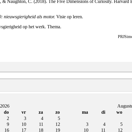
., & Naughton, C. (2018). The Five Dimensions of Curiosity. Harvar
0: nieuwsgierigheid als motor.
Visie op leren.
sgierigheid op het werk. Thema.
PRJSimo
 2026
August
do
vr
za
zo
ma
di
wo
2
3
4
5
9
10
11
12
3
4
5
16
17
18
19
10
11
12