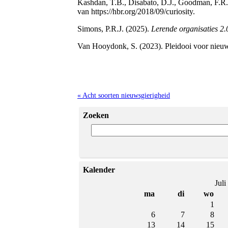
Kashdan, T.B., Disabato, D.J., Goodman, F.R
van https://hbr.org/2018/09/curiosity.
Simons, P.R.J. (2025).
Lerende organisaties 2.
Van Hooydonk, S. (2023). Pleidooi voor nieuw
« Acht soorten nieuwsgierigheid
Zoeken
Kalender
Juli
ma
di
wo
1
6
7
8
13
14
15