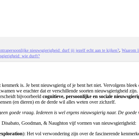
Intrapersoonlijke nieuwsgierigheid: durf jij jezelf echt aan te kijken?
Waarom le
gierigheid: wie durft?
 kenmerk is. Je bent nieuwsgierig of je bent het niet. Vervolgens bleek
n kwamen we erachter dat er verschillende soorten nieuwsgierigheid zij
rscheidt bijvoorbeeld
cognitieve, persoonlijke en sociale nieuwsgieri
ensen (en dieren) en de derde wil alles weten over zichzelf.
s geen goede vraag. Iedereen is wel ergens nieuwsgierig naar. De goed
n, Disabato, Goodman, & Naughton vijf vormen van nieuwsgierigheid:
exploration
): Het vol verwondering zijn over de fascinerende kenmerk