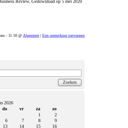
d Business Review, Gedownload op 5 mei 2020
ns - 11:10 @
Algemeen
|
Een opmerking toevoegen
us 2026
do
vr
za
zo
1
2
6
7
8
9
13
14
15
16