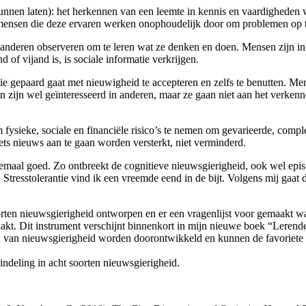
unnen laten): het herkennen van een leemte in kennis en vaardigheden wa
 mensen die deze ervaren werken onophoudelijk door om problemen op t
en anderen observeren om te leren wat ze denken en doen. Mensen zijn inh
 of vijand is, is sociale informatie verkrijgen.
ie gepaard gaat met nieuwigheid te accepteren en zelfs te benutten. Me
 zijn wel geïnteresseerd in anderen, maar ze gaan niet aan het verkenne
om fysieke, sociale en financiële risico’s te nemen om gevarieerde, comp
ts nieuws aan te gaan worden versterkt, niet verminderd.
elemaal goed. Zo ontbreekt de cognitieve nieuwsgierigheid, ook wel epis
Stresstolerantie vind ik een vreemde eend in de bijt. Volgens mij gaat 
orten nieuwsgierigheid ontworpen en er een vragenlijst voor gemaakt 
t. Dit instrument verschijnt binnenkort in mijn nieuwe boek “Lerende 
van nieuwsgierigheid worden doorontwikkeld en kunnen de favoriete
indeling in acht soorten nieuwsgierigheid.