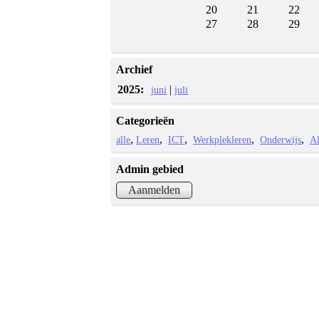
20
21
22
27
28
29
Archief
2025:
|
juni
juli
Categorieën
alle
Leren
ICT
Werkplekleren
Onderwijs
A
Admin gebied
Aanmelden