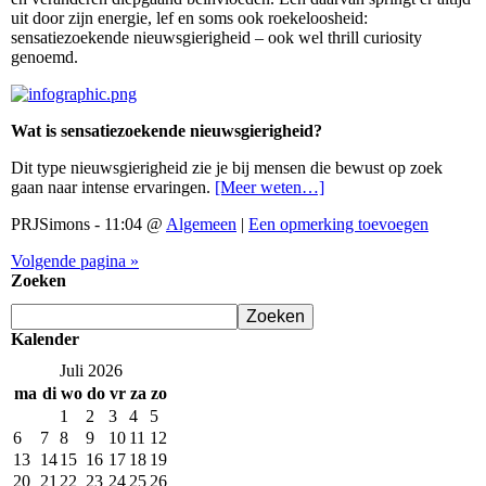
uit door zijn energie, lef en soms ook roekeloosheid:
sensatiezoekende nieuwsgierigheid – ook wel thrill curiosity
genoemd.
Wat is sensatiezoekende nieuwsgierigheid?
Dit type nieuwsgierigheid zie je bij mensen die bewust op zoek
gaan naar intense ervaringen.
[Meer weten…]
PRJSimons - 11:04 @
Algemeen
|
Een opmerking toevoegen
Volgende pagina »
Zoeken
Kalender
Juli 2026
ma
di
wo
do
vr
za
zo
1
2
3
4
5
6
7
8
9
10
11
12
13
14
15
16
17
18
19
20
21
22
23
24
25
26