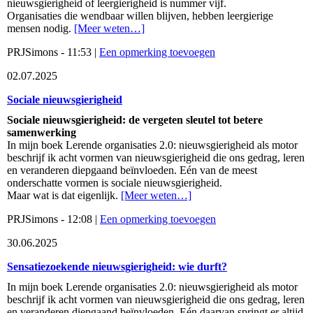
nieuwsgierigheid of leergierigheid is nummer vijf.
Organisaties die wendbaar willen blijven, hebben leergierige
mensen nodig.
[Meer weten…]
PRJSimons - 11:53 |
Een opmerking toevoegen
02.07.2025
Sociale nieuwsgierigheid
Sociale nieuwsgierigheid: de vergeten sleutel tot betere
samenwerking
In mijn boek Lerende organisaties 2.0: nieuwsgierigheid als motor
beschrijf ik acht vormen van nieuwsgierigheid die ons gedrag, leren
en veranderen diepgaand beïnvloeden. Eén van de meest
onderschatte vormen is sociale nieuwsgierigheid.
Maar wat is dat eigenlijk.
[Meer weten…]
PRJSimons - 12:08 |
Een opmerking toevoegen
30.06.2025
Sensatiezoekende nieuwsgierigheid: wie durft?
In mijn boek Lerende organisaties 2.0: nieuwsgierigheid als motor
beschrijf ik acht vormen van nieuwsgierigheid die ons gedrag, leren
en veranderen diepgaand beïnvloeden. Eén daarvan springt er altijd