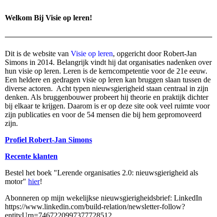
Welkom Bij Visie op leren!
Dit is de website van
Visie op leren
, opgericht door Robert-Jan
Simons in 2014. Belangrijk vindt hij dat organisaties nadenken over
hun visie op leren. Leren is de kerncompetentie voor de 21e eeuw.
Een heldere en gedragen visie op leren kan bruggen slaan tussen de
diverse actoren. Acht typen nieuwsgierigheid staan centraal in zijn
denken. Als bruggenbouwer probeert hij theorie en praktijk dichter
bij elkaar te krijgen. Daarom is er op deze site ook veel ruimte voor
zijn publicaties en voor de 54 mensen die bij hem gepromoveerd
zijn.
Profiel Robert-Jan Simons
Recente klanten
Bestel het boek "Lerende organisaties 2.0: nieuwsgierigheid als
motor"
hier
!
Abonneren op mijn wekelijkse nieuwsgierigheidsbrief: LinkedIn
https://www.linkedin.com/build-relation/newsletter-follow?
entityUrn=7467220997377728512