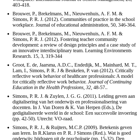
403-418.
Brouwer, P., Brekelmans, M., Nieuwenhuis, A. F. M. &
Simons, P. R. J. (2012). Communities of practice in the school
workplace. Journal of educational administration, 50, 346-364.
Brouwer, P., Brekelmans, M., Nieuwenhuis, A. F. M. &
Simons, P. R. J. (2012). Fostering teacher community
development: a review of design principles and a case study of
an innovative interdisciplinary team. Learning Environments
Research. 15, 3, 319-344
Groot, E. de, Jaarsma, A.D.C., Endedijk, M., Mainhard, M. T.,
Lam, I., Simons, P. R. J & Beukelen, P. van (2012). Critically
reflective work behavior of healthcare professionals: A model
for critically reflective work behavior.
Journal of Continuing
Education in the Health Professions, 32,
48-57..
Simons, P. R. J. & Zuylen, J. G. G. (2011). Leiding geven aan
digitalisering van het onderwijs en professionalisering van
docenten. In J. Van Doren & K. Van Herpen (Eds.), De
gedigitaliseerde wereld in de school: Een succesvolle invoering
(pp. 42-50). Utrecht: VO-raad.
Simons, P. R. J., & Ruijters, M.C.P. (2009). Betekenis geven
aan leren. In R.Klarus en P. R. J Simons (Red.). Wat is goed
onderwijs: bijdragen uit de psychologie (pp. 15-32). Den