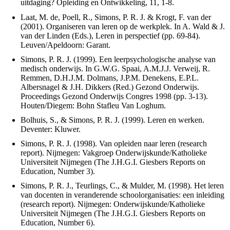
uitdaging? Opleiding en Ontwikkeling, 11, 1-8.
Laat, M. de, Poell, R., Simons, P. R. J. & Krogt, F. van der
(2001). Organiseren van leren op de werkplek. In A. Wald & J.
van der Linden (Eds.), Leren in perspectief (pp. 69-84).
Leuven/Apeldoorn: Garant.
Simons, P. R. J. (1999). Een leerpsychologische analyse van
medisch onderwijs. In G.W.G. Spaai, A.M.J.J. Verweij, R.
Remmen, D.H.J.M. Dolmans, J.P.M. Denekens, E.P.L.
Albersnagel & J.H. Dikkers (Red.) Gezond Onderwijs.
Proceedings Gezond Onderwijs Congres 1998 (pp. 3-13).
Houten/Diegem: Bohn Stafleu Van Loghum.
Bolhuis, S., & Simons, P. R. J. (1999). Leren en werken.
Deventer: Kluwer.
Simons, P. R. J. (1998). Van opleiden naar leren (research
report). Nijmegen: Vakgroep Onderwijskunde/Katholieke
Universiteit Nijmegen (The J.H.G.I. Giesbers Reports on
Education, Number 3).
Simons, P. R. J., Teurlings, C., & Mulder, M. (1998). Het leren
van docenten in veranderende schoolorganisaties: een inleiding
(research report). Nijmegen: Onderwijskunde/Katholieke
Universiteit Nijmegen (The J.H.G.I. Giesbers Reports on
Education, Number 6).