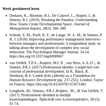
Werk gerelateerd leren
Derksen, K., Blomme, R.J., De Caluwé, L., Rupert, J., &
Simons, R.J. (2019). Breaking the Paradox: Understanding
How Teams Create Developmental Space.
Journal of
Management Inquiry,
28(3)
, 366–380
Schenk, S. M., Poell, R. F., de Lange, W. A. M., & Simons, P.
R. J. (2018). Improving performance management interviews
between managers and professionals: A longitudinal study on
talking about the development of complex new social
behaviour. The Psychologist-Manager Journal, 34-54.
https://doi.org/10.1037/mgr0000067
van Oeffelt, T.P.A., Ruijters, M.C.P. , van Hees, A.A.J.C., &
Simons, P.R.J. (2017).Professional identity: a neglected core
concept of professional development. In K. Black, R.
Warhurst, & S. Corlett (Eds.)
,Identity as a Foundation for
Human Resource Development
(pp. 237-252). London: Taylor
en Francis. https://doi.org/10.4324/9781315671482
Lengkeek, M., Simons,, P.R.J.,Ruijters, M.,, & Van Oeffelt, T.
(2017). Professionele identiteit in deeltijd
lerarenopleidingen.
Tijdschrift voor Lerarenopleiders,
38 (3)
,
61-74.