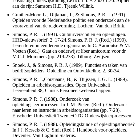
Losbladig onderwijskundig Lexicon II. A 2500 1-20. Alphen
aan de rijn: Samsom H.D. Tjeenk Willink.
Gunther-Moor, L., Dijkman, T., & Simons, P. R. J. (1991).
Opleiden voor de Nederlandse politie: een onderzoek aan de
vooravond van de regiovorming. Lochem: Van den Brink.
Simons, P. R. J. (1991). Cultuurverschillen en opleidingen.
HRD-nieuwsbrief, 2, 17-24.Simons, P. R. J. (Red.) (1990).
Leren leren in een lerende organisatie. In C. Aarnoutse & M.
Voeten (Red.), Gaat en onderwijst: liber amicorum voor dr.
M.C.J. Mommers (pp. 219-233). Tilburg: Zwijsen.
Snoek, J., & Simons, P. R. J. (1989). Functies en taken van
bedrijfsopleiders. Opleiding en Ontwikkeling, 2, 30-34.
Simons, P. R. J.,Corstiaans, B., & Thijssen, J. G. L. (1989).
Opleiden in arbeidsorganisaties. Open Universiteit
Leereenheid 38, Cursus Personeelswetenschappen.
Simons, P. R. J. (1988). Onderzoek van
opleidingsleerprocessen. In J. M. Pieters (Red.). Onderzoek
naar leren en instructie in arbeidsorganisaties (pp. 7-28).
Enschede: Universiteit Twente/OTG Onderwijsleerprocessen.
Simons, P. R. J. (1988). Opleidingskunde of opleidingstheorie?
In J.J. Kessels & C. Smit (Red.), Handboek voor opleiders.
Deventer: Van Loghum Slaterus.