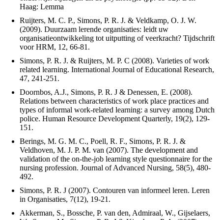
Haag: Lemma
Ruijters, M. C. P., Simons, P. R. J. & Veldkamp, O. J. W.
(2009). Duurzaam lerende organisaties: leidt uw
organisatieontwikkeling tot uitputting of veerkracht? Tijdschrift
voor HRM, 12, 66-81.
Simons, P. R. J. & Ruijters, M. P. C (2008). Varieties of work
related learning. International Journal of Educational Research,
47, 241-251.
Doornbos, A.J., Simons, P. R. J & Denessen, E. (2008).
Relations between characteristics of work place practices and
types of informal work-related learning: a survey among Dutch
police. Human Resource Development Quarterly, 19(2), 129-
151.
Berings, M. G. M. C., Poell, R. F., Simons, P. R. J. &
Veldhoven, M. J. P. M. van (2007). The development and
validation of the on-the-job learning style questionnaire for the
nursing profession. Journal of Advanced Nursing, 58(5), 480-
492.
Simons, P. R. J (2007). Contouren van informeel leren. Leren
in Organisaties, 7(12), 19-21.
Akkerman, S., Bossche, P. van den, Admiraal, W., Gijselaers,