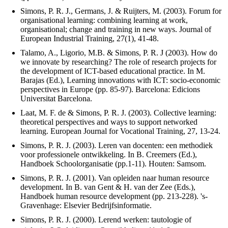
Simons, P. R. J., Germans, J. & Ruijters, M. (2003). Forum for
organisational learning: combining learning at work,
organisational; change and training in new ways. Journal of
European Industrial Training, 27(1), 41-48.
Talamo, A., Ligorio, M.B. & Simons, P. R. J (2003). How do
we innovate by researching? The role of research projects for
the development of ICT-based educational practice. In M.
Barajas (Ed.), Learning innovations with ICT: socio-economic
perspectives in Europe (pp. 85-97). Barcelona: Edicions
Universitat Barcelona.
Laat, M. F. de & Simons, P. R. J. (2003). Collective learning:
theoretical perspectives and ways to support networked
learning. European Journal for Vocational Training, 27, 13-24.
Simons, P. R. J. (2003). Leren van docenten: een methodiek
voor professionele ontwikkeling. In B. Creemers (Ed.),
Handboek Schoolorganisatie (pp.1-11). Houten: Samsom.
Simons, P. R. J. (2001). Van opleiden naar human resource
development. In B. van Gent & H. van der Zee (Eds.),
Handboek human resource development (pp. 213-228). 's-
Gravenhage: Elsevier Bedrijfsinformatie.
Simons, P. R. J. (2000). Lerend werken: tautologie of