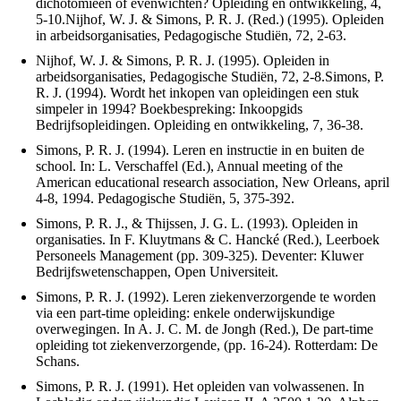
dichotomieën of evenwichten? Opleiding en ontwikkeling, 4,
5-10.Nijhof, W. J. & Simons, P. R. J. (Red.) (1995). Opleiden
in arbeidsorganisaties, Pedagogische Studiën, 72, 2-63.
Nijhof, W. J. & Simons, P. R. J. (1995). Opleiden in
arbeidsorganisaties, Pedagogische Studiën, 72, 2-8.Simons, P.
R. J. (1994). Wordt het inkopen van opleidingen een stuk
simpeler in 1994? Boekbespreking: Inkoopgids
Bedrijfsopleidingen. Opleiding en ontwikkeling, 7, 36-38.
Simons, P. R. J. (1994). Leren en instructie in en buiten de
school. In: L. Verschaffel (Ed.), Annual meeting of the
American educational research association, New Orleans, april
4-8, 1994. Pedagogische Studiën, 5, 375-392.
Simons, P. R. J., & Thijssen, J. G. L. (1993). Opleiden in
organisaties. In F. Kluytmans & C. Hancké (Red.), Leerboek
Personeels Management (pp. 309-325). Deventer: Kluwer
Bedrijfswetenschappen, Open Universiteit.
Simons, P. R. J. (1992). Leren ziekenverzorgende te worden
via een part-time opleiding: enkele onderwijskundige
overwegingen. In A. J. C. M. de Jongh (Red.), De part-time
opleiding tot ziekenverzorgende, (pp. 16-24). Rotterdam: De
Schans.
Simons, P. R. J. (1991). Het opleiden van volwassenen. In