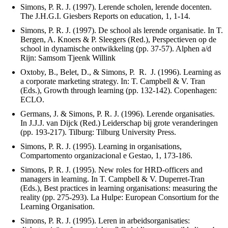
Simons, P. R. J. (1997). Lerende scholen, lerende docenten.
The J.H.G.I. Giesbers Reports on education, 1, 1-14.
Simons, P. R. J. (1997). De school als lerende organisatie. In T.
Bergen, A. Knoers & P. Sleegers (Red.), Perspectieven op de
school in dynamische ontwikkeling (pp. 37-57). Alphen a/d
Rijn: Samsom Tjeenk Willink
Oxtoby, B., Belet, D., & Simons, P. R. J. (1996). Learning as
a corporate marketing strategy. In: T. Campbell & V. Tran
(Eds.), Growth through learning (pp. 132-142). Copenhagen:
ECLO.
Germans, J. & Simons, P. R. J. (1996). Lerende organisaties.
In J.J.J. van Dijck (Red.) Leiderschap bij grote veranderingen
(pp. 193-217). Tilburg: Tilburg University Press.
Simons, P. R. J. (1995). Learning in organisations,
Compartomento organizacional e Gestao, 1, 173-186.
Simons, P. R. J. (1995). New roles for HRD-officers and
managers in learning. In T. Campbell & V. Duperret-Tran
(Eds.), Best practices in learning organisations: measuring the
reality (pp. 275-293). La Hulpe: European Consortium for the
Learning Organisation.
Simons, P. R. J. (1995). Leren in arbeidsorganisaties: