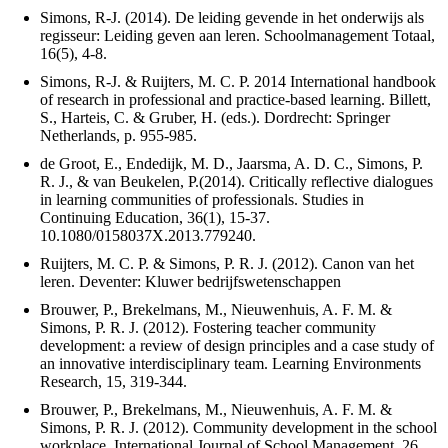
Simons, R-J. (2014). De leiding gevende in het onderwijs als
regisseur: Leiding geven aan leren. Schoolmanagement Totaal,
16(5), 4-8.
Simons, R-J. & Ruijters, M. C. P. 2014 International handbook
of research in professional and practice-based learning. Billett,
S., Harteis, C. & Gruber, H. (eds.). Dordrecht: Springer
Netherlands, p. 955-985.
de Groot, E., Endedijk, M. D., Jaarsma, A. D. C., Simons, P.
R. J., & van Beukelen, P.(2014). Critically reflective dialogues
in learning communities of professionals. Studies in
Continuing Education, 36(1), 15-37.
10.1080/0158037X.2013.779240.
Ruijters, M. C. P. & Simons, P. R. J. (2012). Canon van het
leren. Deventer: Kluwer bedrijfswetenschappen
Brouwer, P., Brekelmans, M., Nieuwenhuis, A. F. M. &
Simons, P. R. J. (2012). Fostering teacher community
development: a review of design principles and a case study of
an innovative interdisciplinary team. Learning Environments
Research, 15, 319-344.
Brouwer, P., Brekelmans, M., Nieuwenhuis, A. F. M. &
Simons, P. R. J. (2012). Community development in the school
workplace. International Journal of School Management, 26,